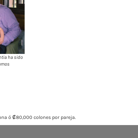
tia ha sido
hemos
sona ó ₡80,000 colones por pareja.