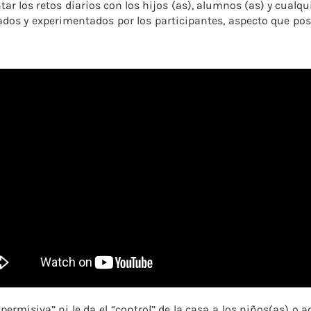
ar los retos diarios con los hijos (as), alumnos (as) y cualq
licados y experimentados por los participantes, aspecto que p
“permisiva” ni le da el “control” de la casa a los niños(as) o