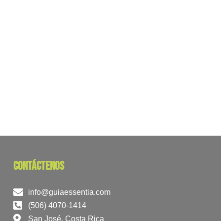
contáctenos
info@guiaessentia.com
(506) 4070-1414
San José, Costa Rica