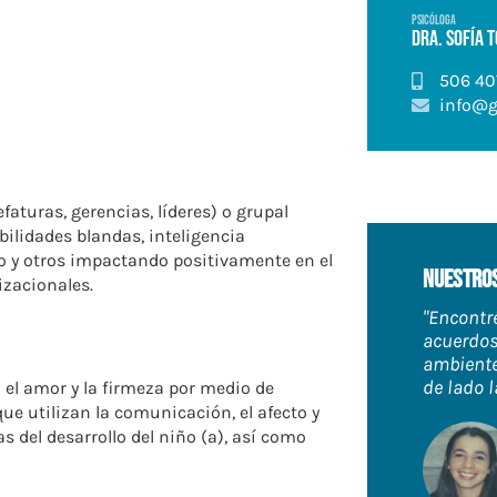
PSICÓLOGA
Dra. Sofía 
506 40
info@g
aturas, gerencias, líderes) o grupal
ilidades blandas, inteligencia
o y otros impactando positivamente en el
Nuestros
izacionales.
"Encontr
acuerdos
ambient
de lado l
 el amor y la firmeza por medio de
e utilizan la comunicación, el afecto y
as del desarrollo del niño (a), así como