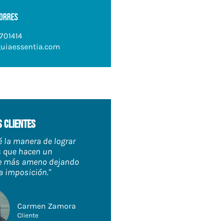
Torres
701414
uiaessentia.com
 clientes
é la manera de lograr
 que hacen un
e más ameno dejando
a imposición."
Carmen Zamora
Cliente