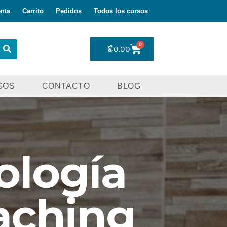
nta
Carrito
Pedidos
Todos los cursos
0
₡
0.00
GOS
CONTACTO
BLOG
ología
aching