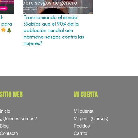
d:
Transformando el mundo:
 para
¿Sabías que el 90% de la
a
población mundial aún
mantiene sesgos contra las
mujeres?
sitio web
mi cuenta
Inicio
Mi cuenta
¿Quiénes somos?
Mi perfil (Cursos)
Blog
Pedidos
Contacto
Carrito