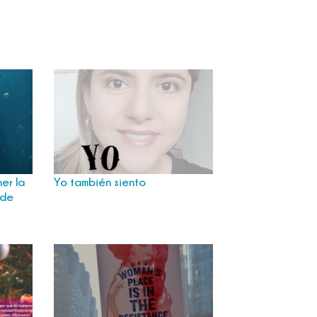
er la
Yo también siento
 de