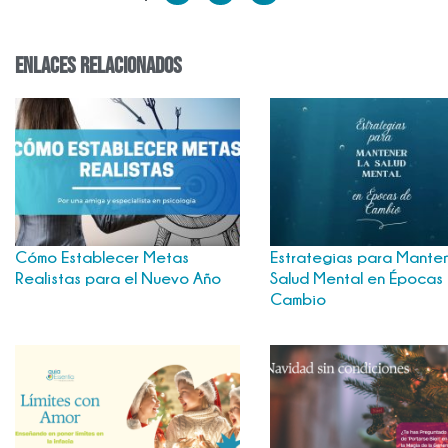
enlaces relacionados
Cómo Establecer Metas
Estrategias para Manten
Realistas para el Nuevo Año
Salud Mental en Épocas
Cambio