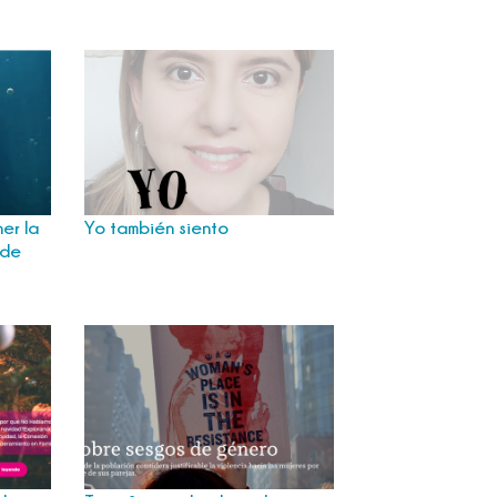
er la
Yo también siento
 de