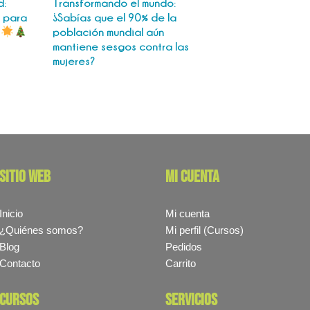
d:
Transformando el mundo:
 para
¿Sabías que el 90% de la
a
población mundial aún
mantiene sesgos contra las
mujeres?
sitio web
mi cuenta
Inicio
Mi cuenta
¿Quiénes somos?
Mi perfil (Cursos)
Blog
Pedidos
Contacto
Carrito
cursos
servicios