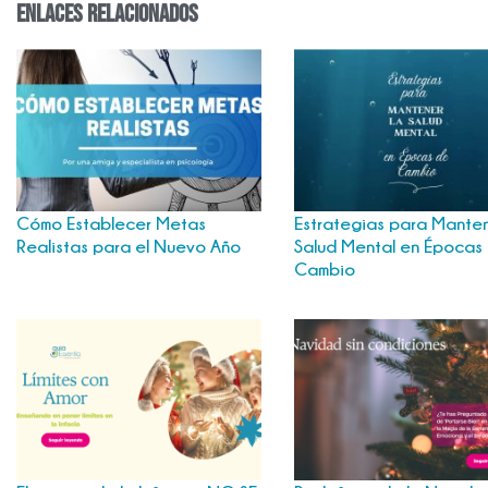
enlaces relacionados
Cómo Establecer Metas
Estrategias para Manten
Realistas para el Nuevo Año
Salud Mental en Épocas
Cambio