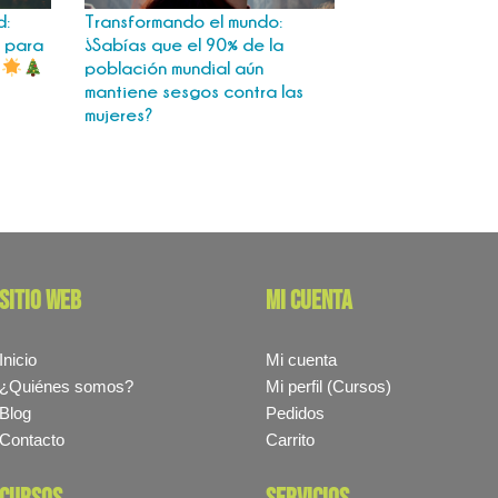
d:
Transformando el mundo:
 para
¿Sabías que el 90% de la
a
población mundial aún
mantiene sesgos contra las
mujeres?
sitio web
mi cuenta
Inicio
Mi cuenta
¿Quiénes somos?
Mi perfil (Cursos)
Blog
Pedidos
Contacto
Carrito