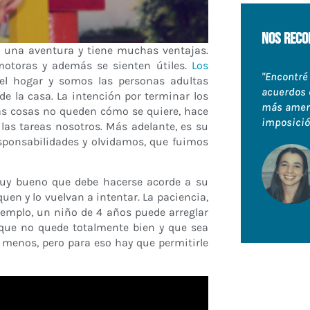
nos reco
a una aventura y tiene muchas ventajas.
otoras y además se sienten útiles.
Los
"Encontré
el hogar y somos las personas adultas
acuerdos 
de la casa. La intención por terminar los
más ameno
 las cosas no queden cómo se quiere, hace
imposició
las tareas nosotros. Más adelante, es su
sponsabilidades y olvidamos, que fuimos
muy bueno que debe hacerse acorde a su
en y lo vuelvan a intentar. La paciencia,
ejemplo, un niño de 4 años puede arreglar
 que no quede totalmente bien y que sea
 menos, pero para eso hay que permitirle