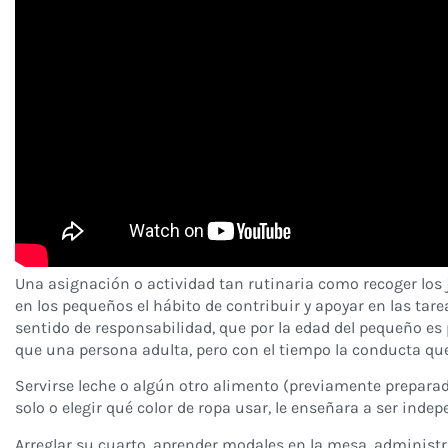
Una asignación o actividad tan rutinaria como recoger los
en los pequeños el hábito de contribuir y apoyar en las tar
sentido de responsabilidad, que por la edad del pequeño es
que una persona adulta, pero con el tiempo la conducta qu
Servirse leche o algún otro alimento (previamente preparado
solo o elegir qué color de ropa usar, le enseñara a ser indep
Arreglar su cuarto, aprender modales en la mesa, administ