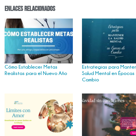
enlaces relacionados
Cómo Establecer Metas
Estrategias para Manten
Realistas para el Nuevo Año
Salud Mental en Épocas
Cambio